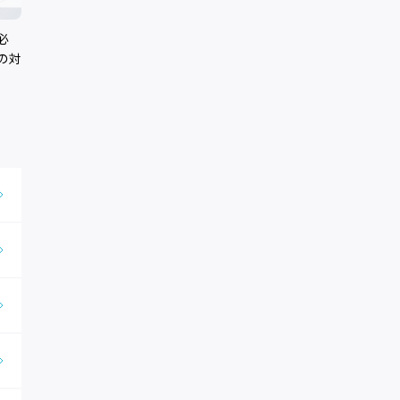
必
の対
。