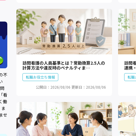
訪問看護の人員基準とは？常勤換算2.5人の
訪問
計算方法や違反時のペナルティま…
連携
の不
転職お役立ち情報
転職
い
公開日：2026/08/06
更新日：2026/08/06
0問
「看
く働
、ま
ませ