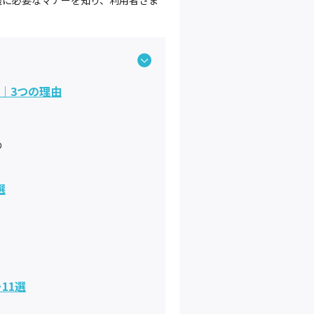
護に必要なマナーを知り、利用者さま
｜3つの理由
め
選
11選