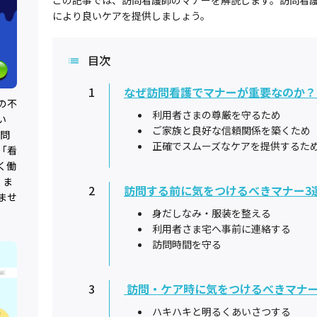
この記事では、訪問看護師のマナーを解説します。訪問看
により良いケアを提供しましょう。
目次
1
なぜ訪問看護でマナーが重要なのか？
の不
利用者さまの尊厳を守るため
い
ご家族と良好な信頼関係を築くため
0問
正確でスムーズなケアを提供するた
「看
く働
、ま
2
訪問する前に気をつけるべきマナー3
ませ
身だしなみ・服装を整える
利用者さま宅へ事前に連絡する
訪問時間を守る
3
訪問・ケア時に気をつけるべきマナー
ハキハキと明るくあいさつする