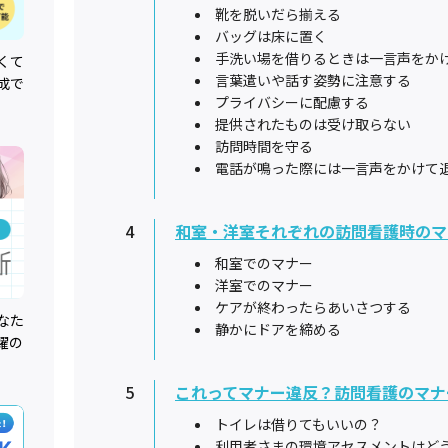
靴を脱いだら揃える
バッグは床に置く
手洗い場を借りるときは一言声をか
くて
言葉遣いや話す姿勢に注意する
成で
プライバシーに配慮する
提供されたものは受け取らない
訪問時間を守る
電話が鳴った際には一言声をかけて
4
和室・洋室それぞれの訪問看護時のマ
和室でのマナー
洋室でのマナー
ケアが終わったらあいさつする
なた
静かにドアを締める
躍の
5
これってマナー違反？訪問看護のマナ
トイレは借りてもいいの？
利用者さまの環境アセスメントはど