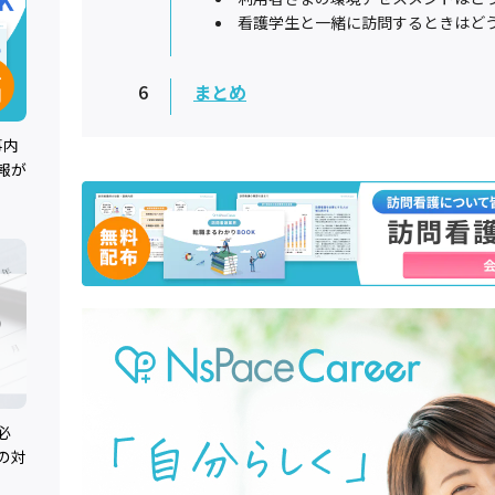
看護学生と一緒に訪問するときはど
6
まとめ
事内
報が
必
の対
。