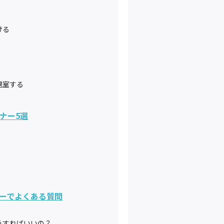
ける
退室する
ナー5選
ーでよくある質問
うすればいいの？