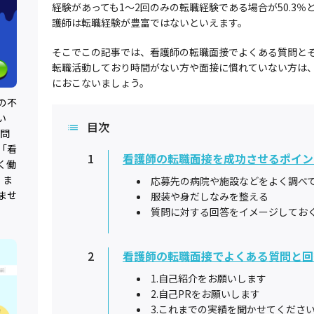
経験があっても1～2回のみの転職経験である場合が50.3
護師は転職経験が豊富ではないといえます。
そこでこの記事では、看護師の転職面接でよくある質問と
転職活動しており時間がない方や面接に慣れていない方は
におこないましょう。
の不
い
目次
0問
「看
1
看護師の転職面接を成功させるポイン
く働
、ま
応募先の病院や施設などをよく調べ
ませ
服装や身だしなみを整える
質問に対する回答をイメージしてお
2
看護師の転職面接でよくある質問と回
1.自己紹介をお願いします
2.自己PRをお願いします
3.これまでの実績を聞かせてくださ