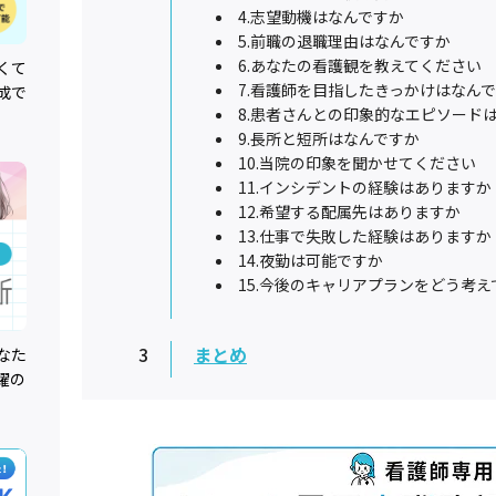
4.志望動機はなんですか
5.前職の退職理由はなんですか
6.あなたの看護観を教えてください
くて
7.看護師を目指したきっかけはなん
成で
8.患者さんとの印象的なエピソード
9.長所と短所はなんですか
10.当院の印象を聞かせてください
11.インシデントの経験はありますか
12.希望する配属先はありますか
13.仕事で失敗した経験はありますか
14.夜勤は可能ですか
15.今後のキャリアプランをどう考
3
まとめ
なた
躍の