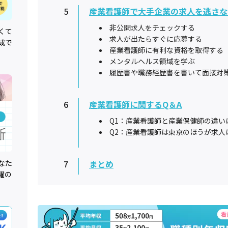
5
産業看護師で大手企業の求人を逃さな
非公開求人をチェックする
くて
求人が出たらすぐに応募する
成で
産業看護師に有利な資格を取得する
メンタルヘルス領域を学ぶ
履歴書や職務経歴書を書いて面接対
6
産業看護師に関するQ＆A
Q1：産業看護師と産業保健師の違い
Q2：産業看護師は東京のほうが求人
なた
7
まとめ
躍の