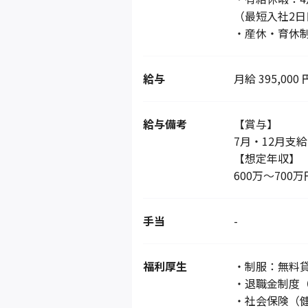
（最短入社2
・産休・育休
給与
月給 395,000 
給与備考
【賞与】
7月・12月支
【想定年収】
600万～700万
手当
-
福利厚生
・制服：無料貸
・退職金制度
・社会保険（