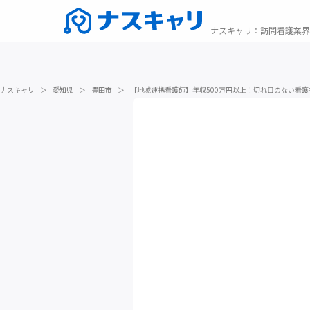
ナスキャリ
：
訪問看護業界
ナスキャリ
＞
愛知県
＞
豊田市
＞
【地域連携看護師】年収500万円以上！切れ目のない看