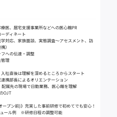
診療医、居宅支援事業所などへの医心館PR
コーディネート
見学対応、家族面談、実態調査～アセスメント、訪
連携）
ッフへの伝達・調整
去管理
》入社直後は理解を深めるところからスタート
域連携部⾧によるオリエンテーション
目：配属先の現場で日勤業務、医心館を理解
のOJT
オープン前)》充実した事前研修で初めてでも安心！
ュール例 ※研修日程の調整可能