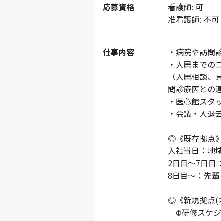
応募資格
看護師: 可
准看護師: 不可
仕事内容
・病院や訪問
・入居までの
（入居相談、
問診療医との
・医心館スタ
・会議・入退
◎《既存拠点
入社当日：地
2日目～7日
8日目～：先輩
◎《新規拠点(
Φ研修スケジ