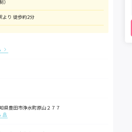
制）
駅より 徒歩約2分
る
3 愛知県豊田市浄水町原山２７７
る