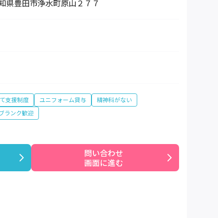
3 愛知県豊田市浄水町原山２７７
て支援制度
ユニフォーム貸与
精神科がない
ブランク歓迎
問い合わせ

画面に進む