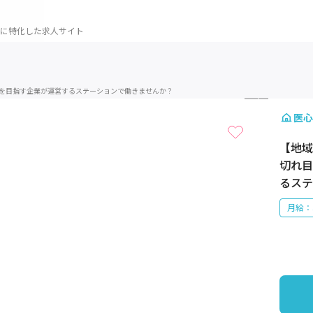
に特化した求人サイト
1 / 3
護を目指す企業が運営するステーションで働きませんか？
医心
【地域
切れ目
るステ
月給：3