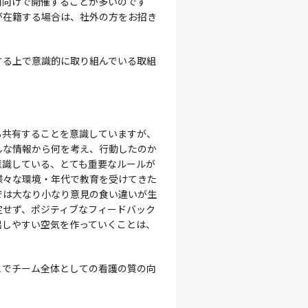
内向けで開催することが多いのです
が在籍する場合は、社外の方をお招き
する上で意識的に取り組んでいる取組
も共有することを意識していますが、
んな情報から何を考え、行動したのか
意識している、とても重要なルールが
様々な環境・年代で教育を受けてきた
では大なり小なり意見の食い違いが生
定せず、ポジティブなフィードバック
出しやすい空気を作っていくことは、
とでチーム全体としての看護の質の向