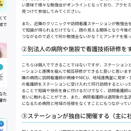
い意味で様々な勉強会がオンラインとなっており、アクセ
見つけて参加してみてください。
くて
また、近隣のクリニックや訪問看護ステーションが勉強会
成で
で知識が得られるだけでなく、顔の見える関係となり今後
つながるので近くで何か勉強会ないかな？とアンテナを張
②別法人の病院や施設で看護技術研修を
こちらは個人でできることではないですが、ステーション
ーションと連携を組んで相互研修ができると良いと思いま
隣の病院に訪問看護師が病棟やNICU、地域連携室に見学
の看護師をステーションに受け入れて同行訪問するといっ
ることで知識や技術を身に付けるだけでなく、訪問看護師
なた
思いに触れることができ、また、病院看護師は退院後の生
躍の
になるため病院と地域の垣根をなくすことにもつながって
③ステーションが独自に開催する（主に