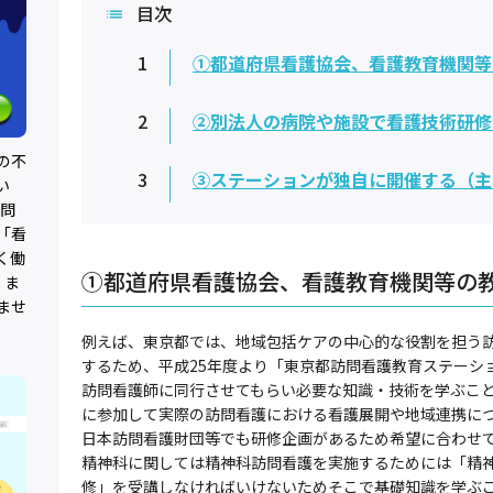
目次
1
①都道府県看護協会、看護教育機関等
2
②別法人の病院や施設で看護技術研修
の不
3
③ステーションが独自に開催する（主
い
0問
「看
く働
①都道府県看護協会、看護教育機関等の
、ま
ませ
例えば、東京都では、地域包括ケアの中心的な役割を担う
するため、平成25年度より「東京都訪問看護教育ステーシ
訪問看護師に同行させてもらい必要な知識・技術を学ぶこ
に参加して実際の訪問看護における看護展開や地域連携に
日本訪問看護財団等でも研修企画があるため希望に合わせ
精神科に関しては精神科訪問看護を実施するためには「精
修」を受講しなければいけないためそこで基礎知識を学ぶ