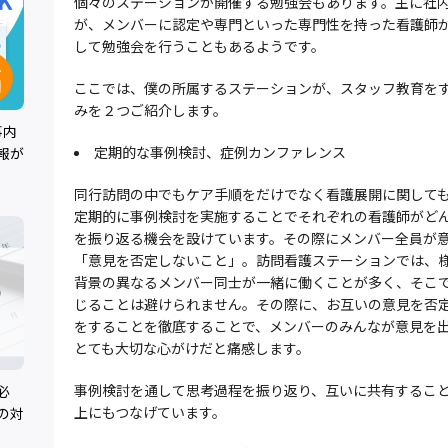
個々のステーションが開催する勉強会もあります。主に社
が、メンバーに認定や専門といった専門性を持った看護師
して勉強会を行うこともあるようです。
ここでは、僕の所属するステーションが、スタッフ教育を
みを２つご紹介します。
事内
定期的な事例検討、症例カンファレンス
報が
同行訪問の中でもケア手順をだけでなく看護展開に関して
定期的に事例検討を実施することでそれぞれの看護師がど
を振り返る機会を設けています。その際にメンバー全員が
「意見を否定しないこと」。訪問看護ステーションでは、
背景の異なるメンバー同士が一緒に働くことが多く、そこ
じることは避けられません。その際に、お互いの意見を否
をすることを徹底することで、メンバーのみんなが意見を
とても大切な心がけだと痛感します。
事例検討を通して思考過程を振り返り、互いに共有するこ
必
上にもつなげています。
の対
。