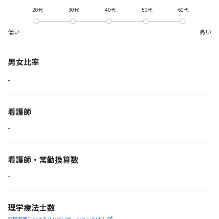
20代
30代
40代
50代
60代
低い
高い
男女比率
-
看護師
-
看護師・常勤換算数
-
理学療法士数
訪問看護におけるリハビリ
テーションとは？