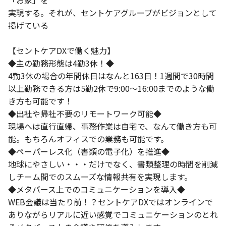
「お家」を
実現する。それが、セントケアグループがビジョンとして
掲げている
【セントケアDXで働く魅力】
◆主の勤務形態は4勤3休！◆
4勤3休の場合の年間休日はなんと163日！1週間で30時間
以上勤務できる方は5勤2休で9:00～16:00までのような働
き方も可能です！
◆出社や帰社不要のリモートワーク可能◆
現場へは直行直帰、事務作業は自宅で、なんて働き方も可
能。もちろんオフィスでの業務も可能です。
◆ペーパーレス化（書類の電子化）を推進◆
地球にやさしい・・・だけでなく、書類整理の時間を削減
しチーム間でのスムーズな情報共有を実現します。
◆メタバース上でのコミュニケーションを導入◆
WEB会議は当たり前！？セントケアDXではオンラインで
ありながらリアルに近い感覚でコミュニケーションのとれ