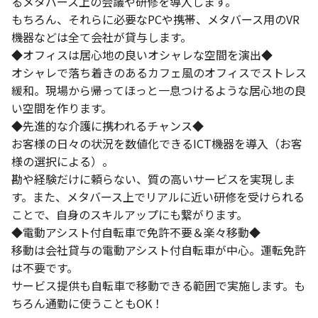
るメタバース上の会議や研修を導入します。
もちろん、それらに必要なPCや携帯、メタバース用のVR
機器などは全て会社が貸与します。
◆オフィスは居心地の良いオシャレな空間を演出◆
オシャレで落ち着きのあるカフェ風のオフィスでストレス
緩和。現場から帰ってほっと一息つけるような居心地の良
い空間を作ります。
◆先進的な介護に携われるチャンス◆
お客様の日々の状況を数値化できるICT機器を導入（お客
様の選択による）。
勘や経験だけに頼らない、質の高いサービスを実現しま
す。また、メタバース上でリアルに近い研修を受けられる
ことで、自身のスキルアップにも繋がります。
◆電動アシスト付自転車で免許不要＆楽々移動◆
移動は会社貸与の電動アシスト付自転車が中心。運転免許
は不要です。
サービス提供も自転車で移動できる範囲で実施します。も
ちろん通勤に使うこともOK！