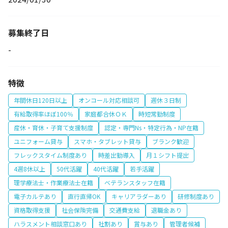
募集終了日
-
特徴
年間休日120日以上
オンコール対応相談可
週休３日制
有給取得率ほぼ100％
家庭都合休ＯＫ
時短常勤制度
産休・育休・子育て支援制度
認定・専門Ns・特定行為・NP在籍
ユニフォーム貸与
スマホ・タブレット貸与
ブランク歓迎
フレックスタイム制度あり
時差出勤導入
月１シフト提出
4週8休以上
50代活躍
40代活躍
若手活躍
理学療法士・作業療法士在籍
ベテランスタッフ在籍
電子カルテあり
直行直帰OK
キャリアラダーあり
研修制度あり
資格取得支援
社会保険完備
交通費支給
退職金あり
ハラスメント相談窓口あり
社割あり
賞与あり
管理者候補