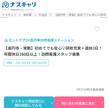
ナスキャリ
：
訪問看護業界に特化した求人サイト
1 / 3
ナスキャリ
＞
東京都
＞
杉並区
＞
【高円寺・常勤】初めてでも安心💡研修
セントケアDX高円寺訪問看護ステーション
【高円寺・常勤】初めてでも安心💡研修充実＋週休3日！
年間休日160日以上！訪問看護スタッフ募集
月給：356,500 円~389,000 円
3月25日
時点最新情報
ナスキャリ相談窓口に

問い合わせ画面に進む
無料相談してみる