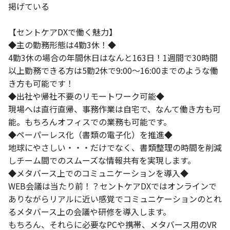
掲げている
【セントケアDXで働く魅力】
◆主の勤務形態は4勤3休！◆
4勤3休の場合の年間休日はなんと163日！1週間で30時間
以上勤務できる方は5勤2休で9:00～16:00までのような働
き方も可能です！
◆出社や帰社不要のリモートワーク可能◆
現場へは直行直帰、事務作業は自宅で、なんて働き方も可
能。もちろんオフィスでの業務も可能です。
◆ペーパーレス化（書類の電子化）を推進◆
地球にやさしい・・・だけでなく、書類整理の時間を削減
しチーム間でのスムーズな情報共有を実現します。
◆メタバース上でのコミュニケーションを導入◆
WEB会議は当たり前！？セントケアDXではオンラインで
ありながらリアルに近い感覚でコミュニケーションのとれ
るメタバース上の会議や研修を導入します。
もちろん、それらに必要なPCや携帯、メタバース用のVR