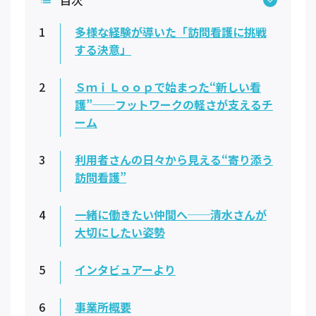
1
多様な経験が導いた「訪問看護に挑戦
する決意」
2
ＳｍｉＬｏｏｐで始まった“新しい看
護”──フットワークの軽さが支えるチ
ーム
3
利用者さんの日々から見える“寄り添う
訪問看護”
4
一緒に働きたい仲間へ──清水さんが
大切にしたい姿勢
5
インタビュアーより
6
事業所概要