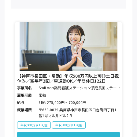
【神戸市長田区・常勤】年収500万円以上可◎土日祝
休み／賞与年2回／車通勤OK／年間休日122日
事業所名
SmiLoop訪問看護ステーション須磨長田ステー
ション
雇用形態
常勤
給与
月給 275,000円 ~ 700,000円
就業場所
〒653-0039 兵庫県神戸市長田区日吉町四丁目1
番1号マル井ビル2-B
年収600万以上可能
年収500万以上可能