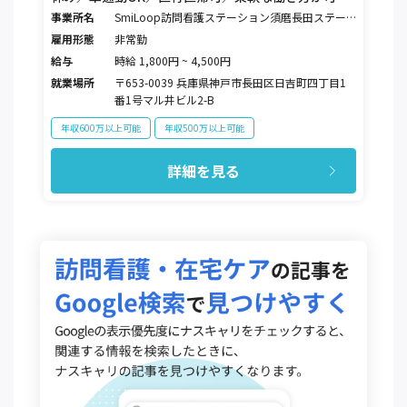
です！
事業所名
SmiLoop訪問看護ステーション須磨長田ステー
ション
雇用形態
非常勤
給与
時給 1,800円 ~ 4,500円
就業場所
〒653-0039 兵庫県神戸市長田区日吉町四丁目1
番1号マル井ビル2-B
年収600万以上可能
年収500万以上可能
詳細を見る