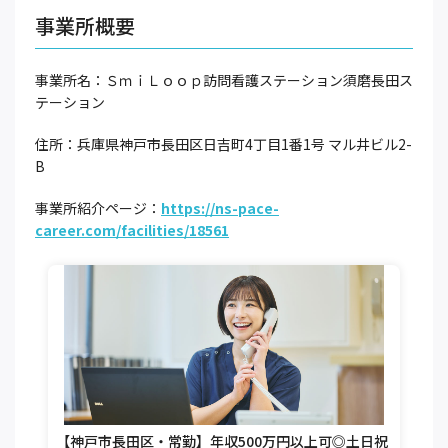
事業所概要
事業所名：ＳｍｉＬｏｏｐ訪問看護ステーション須磨長田ス
テーション
住所：兵庫県神戸市長田区日吉町4丁目1番1号 マル井ビル2-
B
事業所紹介ページ：
https://ns-pace-
career.com/facilities/18561
【神戸市長田区・常勤】年収500万円以上可◎土日祝