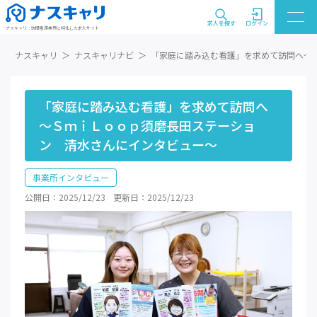
求人を探す
ログイン
ナスキャリ：訪問看護業界に特化した求人サイト
ナスキャリ
ナスキャリナビ
「家庭に踏み込む看護」を求めて訪問へ～
「家庭に踏み込む看護」を求めて訪問へ
～ＳｍｉＬｏｏｐ須磨長田ステーショ
ン 清水さんにインタビュー～
事業所インタビュー
公開日：2025/12/23
更新日：2025/12/23