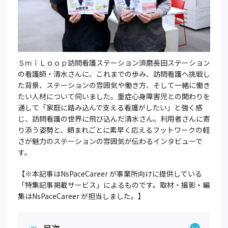
ＳｍｉＬｏｏｐ訪問看護ステーション須磨長田ステーション
の看護師・清水さんに、これまでの歩み、訪問看護へ挑戦し
た背景、ステーションの雰囲気や働き方、そして一緒に働き
たい人材について伺いました。重症心身障害児との関わりを
通して「家庭に踏み込んで支える看護がしたい」と強く感
じ、訪問看護の世界に飛び込んだ清水さん。利用者さんに寄
り添う姿勢と、頼まれごとに素早く応えるフットワークの軽
さが魅力のステーションの雰囲気が伝わるインタビューで
す。
【※本記事はNsPaceCareer が事業所向けに提供している
「特集記事掲載サービス」によるものです。取材・撮影・編
集はNsPaceCareer が担当しました。】
目次