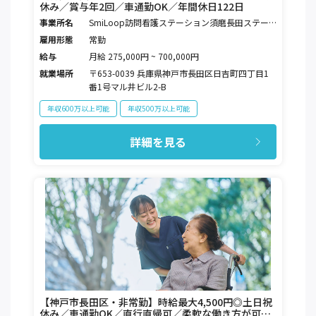
休み／賞与年2回／車通勤OK／年間休日122日
事業所名
SmiLoop訪問看護ステーション須磨長田ステー
ション
雇用形態
常勤
給与
月給 275,000円 ~ 700,000円
就業場所
〒653-0039 兵庫県神戸市長田区日吉町四丁目1
番1号マル井ビル2-B
年収600万以上可能
年収500万以上可能
詳細を見る
【神戸市長田区・非常勤】時給最大4,500円◎土日祝
休み／車通勤OK／直行直帰可／柔軟な働き方が可能