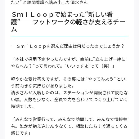
たい” と訪問看護へ踏み出した清水さん
ＳｍｉＬｏｏｐで始まった“新しい看
護”──フットワークの軽さが支えるチー
ム
― ＳｍｉＬｏｏｐを選んだ理由は何だったのでしょうか？
「本社で採用予定やったんですが、直前に“立ち上げ一緒に
やらへん？”って言われて。“いいっすよ”って（笑）」
軽やかな受け答えですが、その裏には “やってみよう” とい
う前向きな気持ちがありました。
清水さんが入職したのは、ステーションが開設されて間もな
い頃。人数も少なく、全員で力を合わせてつくり上げていく
時期でした。
「みんなで営業行って、みんなで訪問して、みんなで情報共
有。誰かが抱え込むんやなくて、相談したらすぐ返ってくる
感じです」