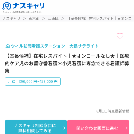
ナスキャリ
：
訪問看護業界に特化した求人サイト
1 / 1
ナスキャリ
＞
東京都
＞
江東区
＞
【室長候補】在宅レスパイト｜★オンコ
ウィル訪問看護ステーション 大島サテライト
【室長候補】在宅レスパイト｜★オンコールなし★｜医療
的ケア児のお留守番看護＊小児看護に専念できる看護師募
集
月給：390,000 円~459,000 円
6月1日
時点最新情報
ナスキャリ相談窓口に

問い合わせ画面に進む
無料相談してみる