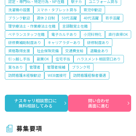
認定・専門Ns・特定行為・NP在籍
駅チカ
ユニフォーム貸与
洗濯機の設置
スマホ・タブレット貸与
育児中歓迎
ブランク歓迎
週休２日制
50代活躍
40代活躍
若手活躍
理学療法士・作業療法士在籍
言語聴覚士在籍
ベテランスタッフ在籍
電子カルテあり
小児科特化
直行直帰OK
研修費補助制度あり
キャリアラダーあり
研修制度あり
資格取得支援
社会保険完備
交通費支給
退職金あり
引っ越し手当
副業OK
住宅手当
ハラスメント相談窓口あり
賞与あり
管理者
管理者候補
ブランク可
訪問看護未経験歓迎
WEB面接可
訪問看護経験者優遇
ナスキャリ相談窓口に

問い合わせ

無料相談してみる
画面に進む
募集要項