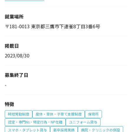
就業場所
〒181-0013 東京都三鷹市下連雀8丁目3番6号
掲載日
2023/08/30
募集終了日
-
特徴
時短常勤制度
産休・育休・子育て支援制度
保育所
認定・専門Ns・特定行為・NP在籍
ユニフォーム貸与
スマホ・タブレット貸与
新卒採用実績
病院・クリニックの併設