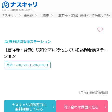
ナスキャリ
：
訪問看護業界に特化した求人サイト
1 / 1
ナスキャリ
＞
東京都
＞
三鷹市
＞
【吉祥寺・常勤】緩和ケアに特化してい
野村訪問看護ステーション
【吉祥寺・常勤】緩和ケアに特化している訪問看護ステー
ション
月給：228,770 円~296,090 円
9月25日
時点最新情報
ナスキャリ相談窓口に

問い合わせ画面に進む
無料相談してみる