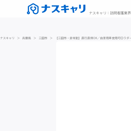
ナスキャリ
：
訪問看護業界
ナスキャリ
＞
兵庫県
＞
三田市
＞
【三田市・非常勤】直行直帰OK／自家用車使用可◎ラダ