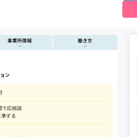
事業所情報
働き方
ョン
円
の間で応相談
に準ずる