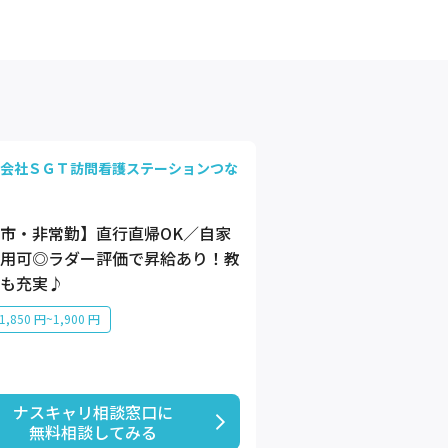
会社ＳＧＴ訪問看護ステーションつな
市・非常勤】直行直帰OK／自家
用可◎ラダー評価で昇給あり！教
も充実♪
,850 円~1,900 円
ナスキャリ相談窓口に

無料相談してみる