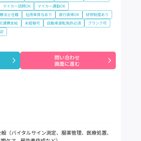
マイカー訪問OK
マイカー通勤OK
療法士在籍
社用車貸与あり
直行直帰OK
研修制度あり
交通費支給
未経験可
自動車運転免許必須
ブランク可
迎
問い合わせ

画面に進む
全般（バイタルサイン測定、服薬管理、医療処置、
末期ケア、報告書作成など）