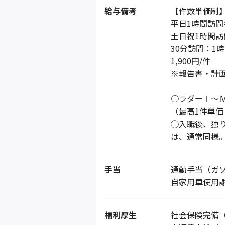
給与備考
【件数単価制
平日1時間訪問手
土日祝1時間訪問
30分訪問：1
1,900円/件
※報告書・計
○ラダーⅠ～Ⅳ
（最高1件単価 
◯入職後、独
は、通常同様
手当
通勤手当（ガ
自家用車使用
福利厚生
社会保険完備