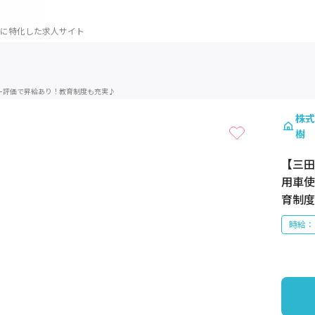
に特化した求人サイト
1 / 1
ー評価で昇給あり！教育制度も充実♪
株式
樹
【三田
用車使
育制度
時給：1