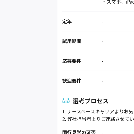
・スマホ、iPa
定年
-
試用期間
-
応募要件
-
歓迎要件
-
選考プロセス
1. ナースペースキャリアよりお
2. 弊社担当者よりご連絡させて
同行見学の可否
-