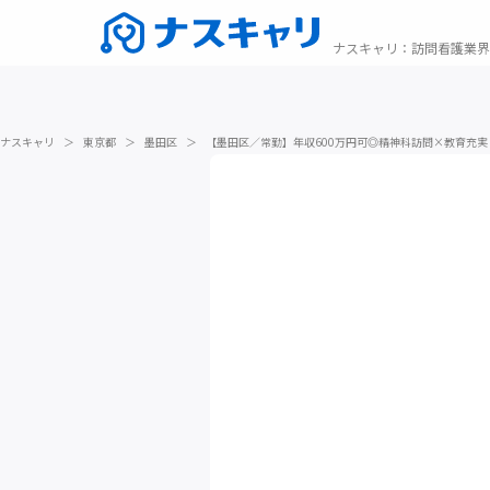
ナスキャリ
：
訪問看護業界
ナスキャリ
＞
東京都
＞
墨田区
＞
【墨田区／常勤】年収600万円可◎精神科訪問×教育充