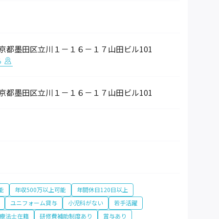
3 東京都墨田区立川１－１６－１７山田ビル101
る
3 東京都墨田区立川１－１６－１７山田ビル101
能
年収500万以上可能
年間休日120日以上
ユニフォーム貸与
小児科がない
若手活躍
療法士在籍
研修費補助制度あり
賞与あり