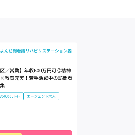
よん訪問看護リハビリステーション森
区／常勤】年収600万円可◎精神
×教育充実！若手活躍中の訪問看
集
50,000 円~
エージェント求人