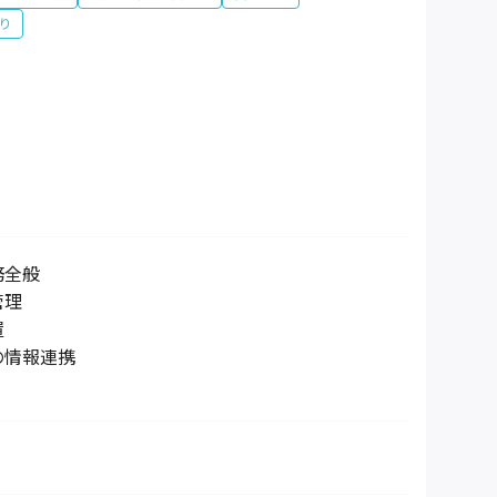
り
務全般
管理
置
の情報連携