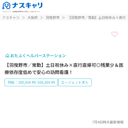
ナスキャリ
：
訪問看護業界に特化した求人サイト
1 / 1
ナスキャリ
＞
大阪府
＞
羽曳野市
＞
【羽曳野市／常勤】土日祝休み×直行
おたふくヘルパーステーション
【羽曳野市／常勤】土日祝休み×直行直帰可◎残業少＆医
療依存度低めで安心の訪問看護！
月給：280,000 円~500,000 円
エージェント求人
7月4日
時点最新情報