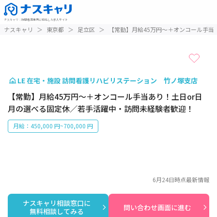
ナスキャリ
：
訪問看護業界に特化した求人サイト
1 / 1
ナスキャリ
＞
東京都
＞
足立区
＞
【常勤】月給45万円～＋オンコール手当
LE 在宅・施設 訪問看護リハビリステーション 竹ノ塚支店
【常勤】月給45万円～＋オンコール手当あり！土日or日
月の選べる固定休／若手活躍中・訪問未経験者歓迎！
月給：450,000 円~700,000 円
6月24日
時点最新情報
ナスキャリ相談窓口に

問い合わせ画面に進む
無料相談してみる