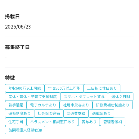
掲載日
2025/06/23
募集終了日
-
特徴
年収600万以上可能
年収500万以上可能
土日祝に休日あり
産休・育休・子育て支援制度
スマホ・タブレット貸与
週休２日制
若手活躍
電子カルテあり
社用車貸与あり
研修費補助制度あり
研修制度あり
社会保険完備
交通費支給
退職金あり
住宅手当
ハラスメント相談窓口あり
賞与あり
管理者候補
訪問看護未経験歓迎