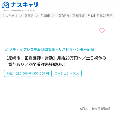
ナスキャリ
：
訪問看護業界に特化した求人サイト
1 / 1
ナスキャリ
＞
兵庫県
＞
尼崎市
＞
【尼崎市／正看護師・常勤】月給28万円
メディケアシステム訪問看護・リハビリセンター尼崎
【尼崎市／正看護師・常勤】月給28万円～／土日祝休み
／賞与あり／訪問看護未経験OK！
月給：280,000 円~350,000 円
エージェント求人
6月20日
時点最新情報