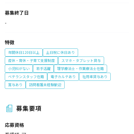
募集終了日
-
特徴
年間休日120日以上
土日祝に休日あり
産休・育休・子育て支援制度
スマホ・タブレット貸与
小児科がない
若手活躍
理学療法士・作業療法士在籍
ベテランスタッフ在籍
電子カルテあり
社用車貸与あり
賞与あり
訪問看護未経験歓迎
募集要項
応募資格