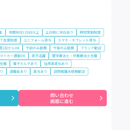
能
年間休日120日以上
土日祝に休日あり
時短常勤制度
て支援制度
ユニフォーム貸与
スマホ・タブレット貸与
週2日からOK
午前のみ勤務
午後のみ勤務
ブランク歓迎
マイカー通勤OK
若手活躍
理学療法士・作業療法士在籍
在籍
電子カルテあり
社用車貸与あり
り
退職金あり
賞与あり
訪問看護未経験歓迎
問い合わせ

画面に進む