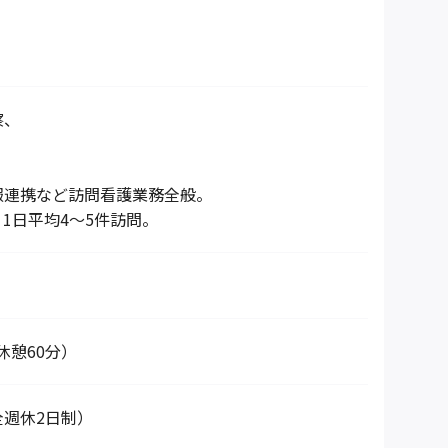
察、
報連携など訪問看護業務全般。
1日平均4～5件訪問。
5（休憩60分）
全週休2日制）