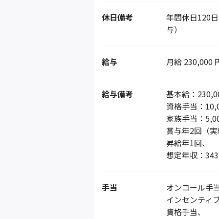
休日備考
年間休日120
与）
給与
月給 230,000 
給与備考
基本給：230,0
資格手当：10,
家族手当：5,
賞与年2回（実
昇給年1回、
想定年収：343
手当
オンコール手
インセンティ
資格手当、