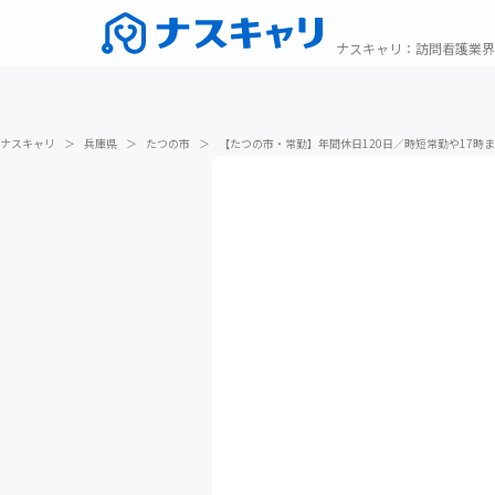
ナスキャリ
：
訪問看護業界
ナスキャリ
＞
兵庫県
＞
たつの市
＞
【たつの市・常勤】年間休日120日／時短常勤や17時