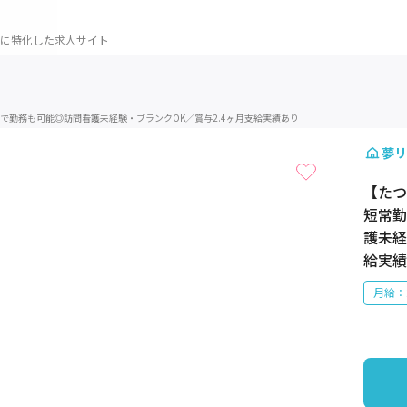
に特化した求人サイト
1 / 1
まで勤務も可能◎訪問看護未経験・ブランクOK／賞与2.4ヶ月支給実績あり
夢リ
【たつ
短常勤
護未経
給実績
月給：2