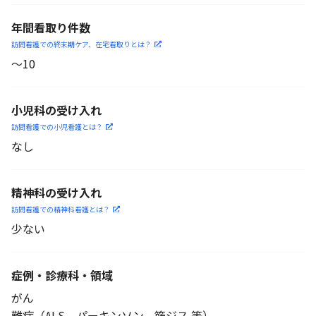
年間看取り件数
訪問看護での終末期ケア、
在宅看取りとは？
〜10
小児科の受け入れ
訪問看護での小児看護と
は？
なし
精神科の受け入れ
訪問看護での精神科看護と
は？
少ない
症例・診療科・
領域
がん
難病（ALS、パーキンソン、筋ジス 等）