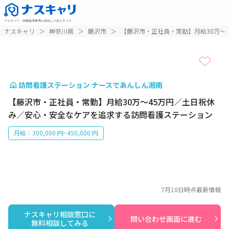
ナスキャリ
：
訪問看護業界に特化した求人サイト
1 / 1
ナスキャリ
＞
神奈川県
＞
藤沢市
＞
【藤沢市・正社員・常勤】月給30万～
訪問看護ステーション ナースであんしん湘南
【藤沢市・正社員・常勤】月給30万～45万円／土日祝休
み／安心・安全なケアを追求する訪問看護ステーション
月給：300,000 円~450,000 円
7月10日
時点最新情報
ナスキャリ相談窓口に

問い合わせ画面に進む
無料相談してみる