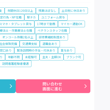
能
年間休日120日以上
残業ほぼなし
土日祝に休日あり
特定行為・NP在籍
駅チカ
ユニフォーム貸与
スマホ・タブレット貸与
17時まで勤務
マイカー通勤OK
療法士・作業療法士在籍
ベテランスタッフ在籍
オンコール待機2名以上
研修費補助制度あり
社会保険完備
交通費支給
退職金あり
窓口あり
緊急訪問時の手当・代休あり
賞与あり
り
年齢不問
未経験可
主夫・主婦OK
ブランク可
訪問看護経験者優遇
問い合わせ

画面に進む