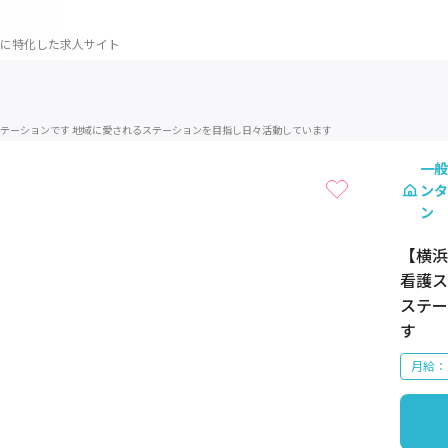
に特化した求人サイト
1 / 1
テーションです 地域に愛されるステーションを目指し日々活動しています
一般
ンタ
ン
【横浜
看護ス
ステー
す
月給：2