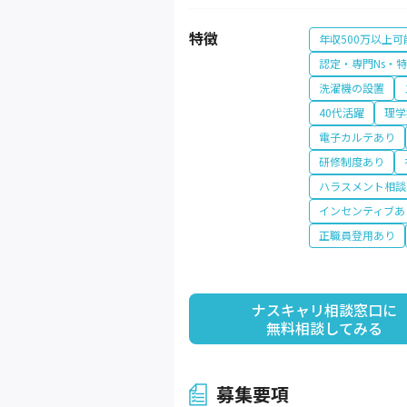
特徴
年収500万以上可
認定・専門Ns・
洗濯機の設置
40代活躍
理学
電子カルテあり
研修制度あり
ハラスメント相談
インセンティブあ
正職員登用あり
ナスキャリ相談窓口に

無料相談してみる
募集要項