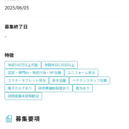
2025/06/05
募集終了日
-
特徴
年収500万以上可能
年間休日120日以上
認定・専門Ns・特定行為・NP在籍
ユニフォーム貸与
スマホ・タブレット貸与
若手活躍
ベテランスタッフ在籍
電子カルテあり
研修費補助制度あり
賞与あり
訪問看護未経験歓迎
募集要項