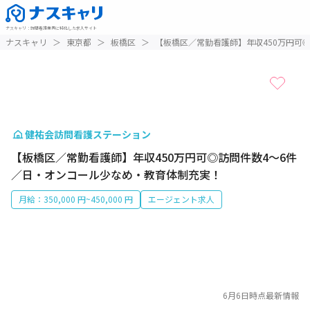
ナスキャリ
：
訪問看護業界に特化した求人サイト
1 / 1
ナスキャリ
＞
東京都
＞
板橋区
＞
【板橋区／常勤看護師】年収450万円可
健祐会訪問看護ステーション
【板橋区／常勤看護師】年収450万円可◎訪問件数4～6件
／日・オンコール少なめ・教育体制充実！
月給：350,000 円~450,000 円
エージェント求人
6月6日
時点最新情報