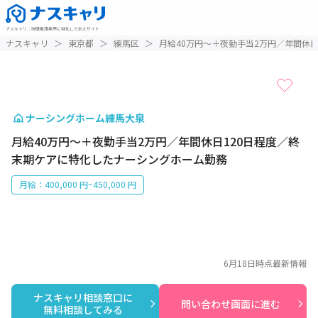
ナスキャリ
：
訪問看護業界に特化した求人サイト
1 / 1
ナスキャリ
＞
東京都
＞
練馬区
＞
月給40万円～＋夜勤手当2万円／年間休
ナーシングホーム練馬大泉
月給40万円～＋夜勤手当2万円／年間休日120日程度／終
末期ケアに特化したナーシングホーム勤務
月給：400,000 円~450,000 円
6月18日
時点最新情報
ナスキャリ相談窓口に

問い合わせ画面に進む
無料相談してみる