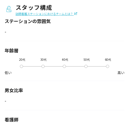
スタッフ構成
訪問看護ステーションにおけるチームとは？
ステーションの
雰囲気
-
年齢層
20代
30代
40代
50代
60代
低い
高い
男女比率
-
看護師
-