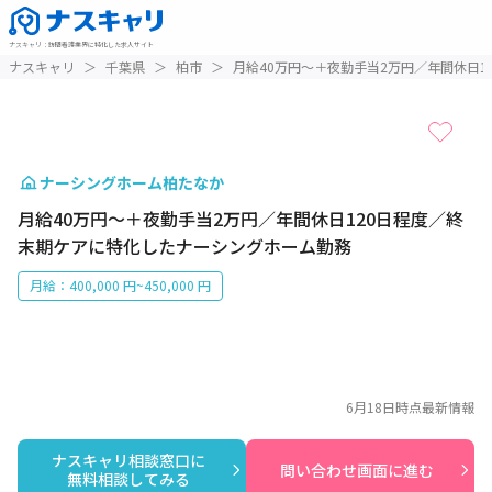
ナスキャリ
：
訪問看護業界に特化した求人サイト
1 / 1
ナスキャリ
＞
千葉県
＞
柏市
＞
月給40万円～＋夜勤手当2万円／年間休日
ナーシングホーム柏たなか
月給40万円～＋夜勤手当2万円／年間休日120日程度／終
末期ケアに特化したナーシングホーム勤務
月給：400,000 円~450,000 円
6月18日
時点最新情報
ナスキャリ相談窓口に

問い合わせ画面に進む
無料相談してみる