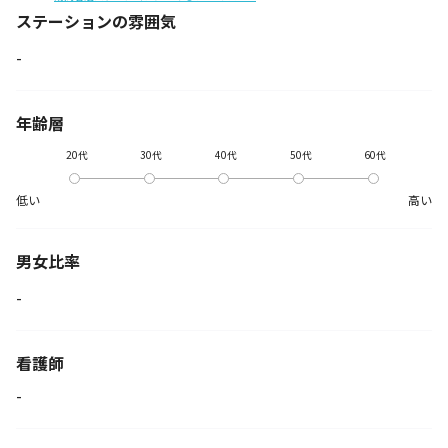
ステーションの
雰囲気
-
年齢層
20代
30代
40代
50代
60代
低い
高い
男女比率
-
看護師
-