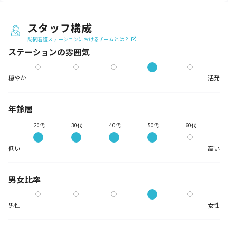
スタッフ構成
訪問看護ステーションにおけるチームとは？
ステーションの
雰囲気
穏やか
活発
年齢層
20代
30代
40代
50代
60代
低い
高い
男女比率
男性
女性