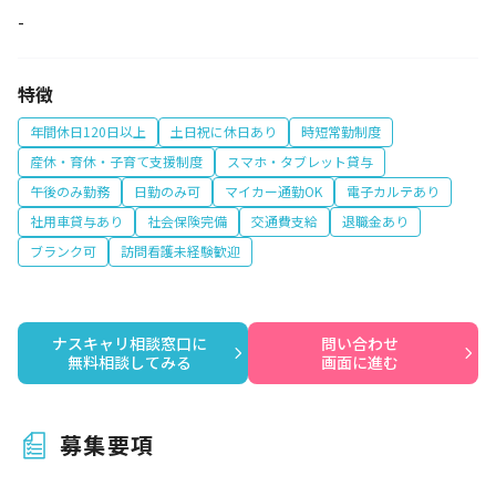
-
特徴
年間休日120日以上
土日祝に休日あり
時短常勤制度
産休・育休・子育て支援制度
スマホ・タブレット貸与
午後のみ勤務
日勤のみ可
マイカー通勤OK
電子カルテあり
社用車貸与あり
社会保険完備
交通費支給
退職金あり
ブランク可
訪問看護未経験歓迎
ナスキャリ相談窓口に

問い合わせ

無料相談してみる
画面に進む
募集要項