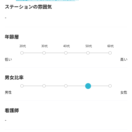
ステーションの
雰囲気
-
年齢層
20代
30代
40代
50代
60代
低い
高い
男女比率
男性
女性
看護師
-