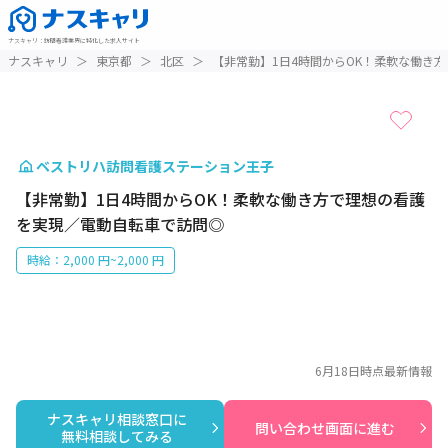
ナスキャリ
：
訪問看護業界に特化した求人サイト
1 / 1
ナスキャリ
＞
東京都
＞
北区
＞
【非常勤】1日4時間からOK！柔軟な働き
ベストリハ訪問看護ステーション王子
【非常勤】1日4時間からOK！柔軟な働き方で理想の看護
を実現／電動自転車で訪問◎
時給：2,000 円~2,000 円
6月18日
時点最新情報
ナスキャリ相談窓口に

問い合わせ画面に進む
無料相談してみる