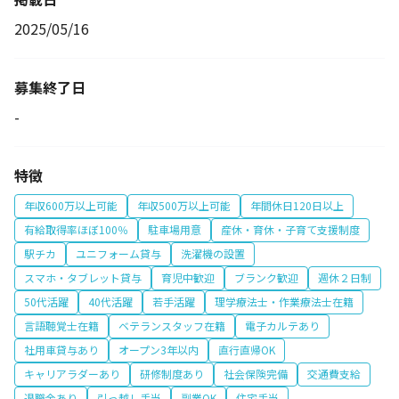
2025/05/16
募集終了日
-
特徴
年収600万以上可能
年収500万以上可能
年間休日120日以上
有給取得率ほぼ100％
駐車場用意
産休・育休・子育て支援制度
駅チカ
ユニフォーム貸与
洗濯機の設置
スマホ・タブレット貸与
育児中歓迎
ブランク歓迎
週休２日制
50代活躍
40代活躍
若手活躍
理学療法士・作業療法士在籍
言語聴覚士在籍
ベテランスタッフ在籍
電子カルテあり
社用車貸与あり
オープン3年以内
直行直帰OK
キャリアラダーあり
研修制度あり
社会保険完備
交通費支給
退職金あり
引っ越し手当
副業OK
住宅手当