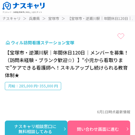
ナスキャリ
：
訪問看護業界に特化した求人サイト
1 / 1
ナスキャリ
＞
兵庫県
＞
宝塚市
＞
【宝塚市・逆瀬川駅｜年間休日120日｜
ウィル訪問看護ステーション宝塚
【宝塚市・逆瀬川駅｜年間休日120日｜メンバーを募集！
（訪問未経験・ブランク歓迎☆）】“小児から看取りま
で”ケアできる看護師へ！スキルアップし続けられる教育
体制★
月給：285,000 円~355,000 円
6月1日
時点最新情報
ナスキャリ相談窓口に

問い合わせ画面に進む
無料相談してみる