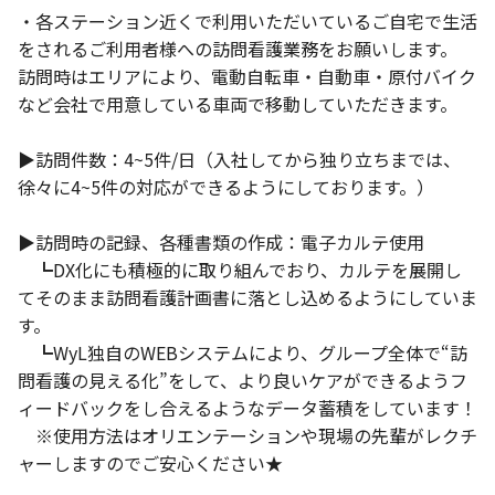
・各ステーション近くで利用いただいているご自宅で生活
をされるご利用者様への訪問看護業務をお願いします。
訪問時はエリアにより、電動自転車・自動車・原付バイク
など会社で用意している車両で移動していただきます。
▶️訪問件数：4~5件/日（入社してから独り立ちまでは、
徐々に4~5件の対応ができるようにしております。）
▶️訪問時の記録、各種書類の作成：電子カルテ使用
┗DX化にも積極的に取り組んでおり、カルテを展開し
てそのまま訪問看護計画書に落とし込めるようにしていま
す。
┗WyL独自のWEBシステムにより、グループ全体で“訪
問看護の見える化”をして、より良いケアができるようフ
ィードバックをし合えるようなデータ蓄積をしています！
※使用方法はオリエンテーションや現場の先輩がレクチ
ャーしますのでご安心ください★