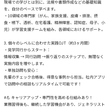
現場での学びとは別に、法規や書類作成などの基礎知識
を、自分のペースで学べます。
・10領域の専門家（がん、家族支援、皮膚・排泄、摂
食・嚥下、透析、在宅看護、精神障害、認知症、母子、小
児）が学習支援チームを組み、各領域におけるサポート。
3. 個々のレベルに合わせた実践OJT（約3ヶ月間）
・見学同行からスタート：
情報収集 → 同行訪問 →振り返りのステップで、無理なく
実施内容を増やします。
・単独訪問も安心：
先輩のチェック合格後、得意な事例から担当。社内アプリ
で訪問中の相談もリアルタイムで可能です！
#💪 キャリアアップ・専門性を高める仕組みあり！
業務習得後も、継続した学習機会があり、ジェネラリスト