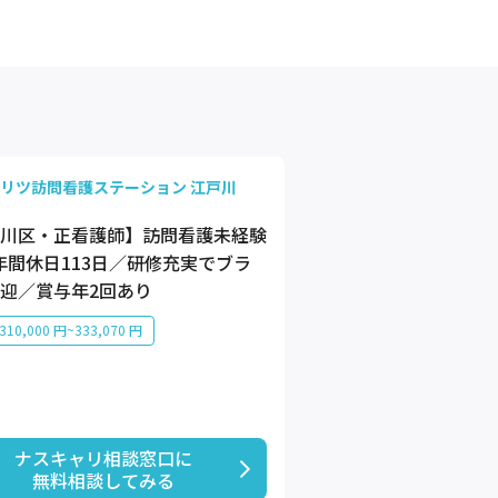
リツ訪問看護ステーション 江戸川
川区・正看護師】訪問看護未経験
年間休日113日／研修充実でブラ
迎／賞与年2回あり
10,000 円~333,070 円
ナスキャリ相談窓口に

無料相談してみる