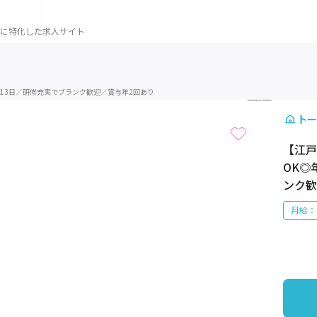
に特化した求人サイト
1 / 2
13日／研修充実でブランク歓迎／賞与年2回あり
トー
【江戸
OK◎
ンク歓
月給：3