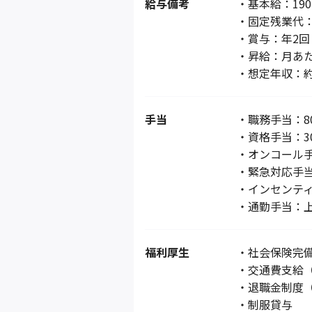
給与備考
・基本給：190,
・固定残業代：
・賞与：年2回
・昇給：月あた
・想定年収：約
手当
・職務手当：80,
・資格手当：30
・オンコール手当
・緊急対応手当：
・インセンティ
・通勤手当：上限
福利厚生
・社会保険完
・交通費支給（
・退職金制度
・制服貸与