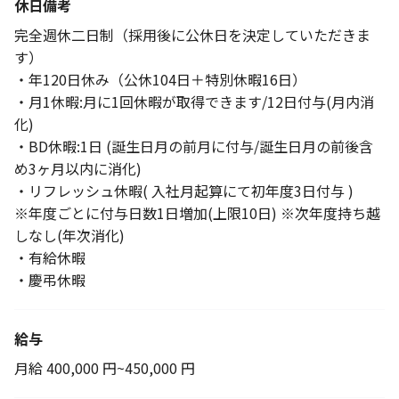
休日備考
完全週休二日制（採用後に公休日を決定していただきま
す）
・年120日休み（公休104日＋特別休暇16日）
・月1休暇:月に1回休暇が取得できます/12日付与(月内消
化)
・BD休暇:1日 (誕生日月の前月に付与/誕生日月の前後含
め3ヶ月以内に消化)
・リフレッシュ休暇( 入社月起算にて初年度3日付与 )
※年度ごとに付与日数1日増加(上限10日) ※次年度持ち越
しなし(年次消化)
・有給休暇
・慶弔休暇
給与
月給 400,000 円~450,000 円