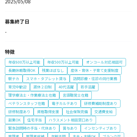
2025/05/08
募集終了日
-
特徴
年収600万以上可能
年収500万以上可能
オンコール対応相談可
長期休暇取得OK
残業ほぼなし
産休・育休・子育て支援制度
駅チカ
スマホ・タブレット貸与
訪問診療・往診の同行業務
育児中歓迎
週休２日制
40代活躍
若手活躍
理学療法士・作業療法士在籍
言語聴覚士在籍
ベテランスタッフ在籍
電子カルテあり
研修費補助制度あり
研修制度あり
資格取得支援
社会保険完備
交通費支給
副業OK
住宅手当
ハラスメント相談窓口あり
緊急訪問時の手当・代休あり
賞与あり
インセンティブあり
管理者
管理者候補
年齢不問
主夫・主婦OK
ブランク可