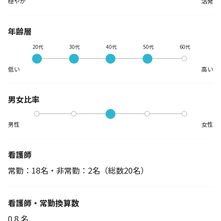
穏やか
活発
年齢層
20代
30代
40代
50代
60代
低い
高い
男女比率
男性
女性
看護師
常勤：18名・非常勤：2名
（総数20名）
看護師・常勤換算数
0.8 名