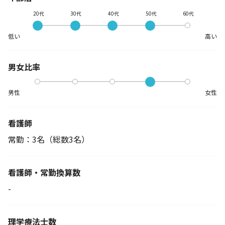
20代
30代
40代
50代
60代
低い
高い
男女比率
男性
女性
看護師
常勤：3名
（総数3名）
看護師・常勤換算数
-
理学療法士数