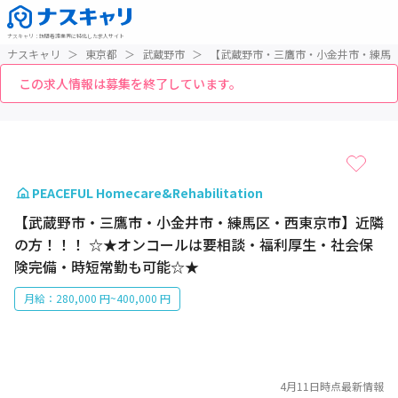
ナスキャリ
：
訪問看護業界に特化した求人サイト
ナスキャリ
＞
東京都
＞
武蔵野市
＞
【武蔵野市・三鷹市・小金井市・練馬
この求人情報は募集を終了しています。
1 / 1
PEACEFUL Homecare&Rehabilitation
【武蔵野市・三鷹市・小金井市・練馬区・西東京市】近隣
の方！！！ ☆★オンコールは要相談・福利厚生・社会保
険完備・時短常勤も可能☆★
月給：280,000 円~400,000 円
4月11日
時点最新情報