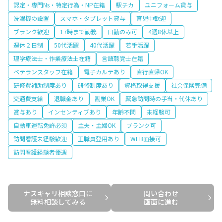
認定・専門Ns・特定行為・NP在籍
駅チカ
ユニフォーム貸与
洗濯機の設置
スマホ・タブレット貸与
育児中歓迎
ブランク歓迎
17時まで勤務
日勤のみ可
4週8休以上
週休２日制
50代活躍
40代活躍
若手活躍
理学療法士・作業療法士在籍
言語聴覚士在籍
ベテランスタッフ在籍
電子カルテあり
直行直帰OK
研修費補助制度あり
研修制度あり
資格取得支援
社会保険完備
交通費支給
退職金あり
副業OK
緊急訪問時の手当・代休あり
賞与あり
インセンティブあり
年齢不問
未経験可
自動車運転免許必須
主夫・主婦OK
ブランク可
訪問看護未経験歓迎
正職員登用あり
WEB面接可
訪問看護経験者優遇
ナスキャリ相談窓口に

問い合わせ

無料相談してみる
画面に進む