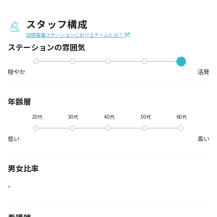
スタッフ構成
訪問看護ステーションにおけるチームとは？
ステーションの
雰囲気
穏やか
活発
年齢層
20代
30代
40代
50代
60代
低い
高い
男女比率
-