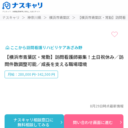
ナスキャリ
：
訪問看護業界に特化した求人サイト
1 / 1
ナスキャリ
＞
神奈川県
＞
横浜市青葉区
＞
【横浜市青葉区・常勤】訪問看
ここから訪問看護リハビリケアあざみ野
【横浜市青葉区・常勤】訪問看護師募集！土日祝休み／訪
問件数調整可能／成長を支える職場環境
月給：280,000 円~342,500 円
8月29日
時点最新情報
ナスキャリ相談窓口に

問い合わせ画面に進む
無料相談してみる