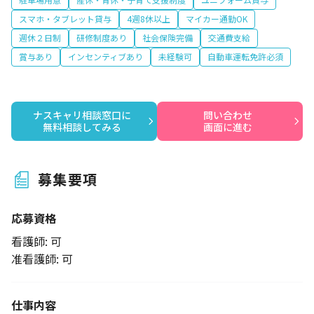
スマホ・タブレット貸与
4週8休以上
マイカー通勤OK
週休２日制
研修制度あり
社会保険完備
交通費支給
賞与あり
インセンティブあり
未経験可
自動車運転免許必須
ナスキャリ相談窓口に

問い合わせ

無料相談してみる
画面に進む
募集要項
応募資格
看護師: 可
准看護師: 可
仕事内容