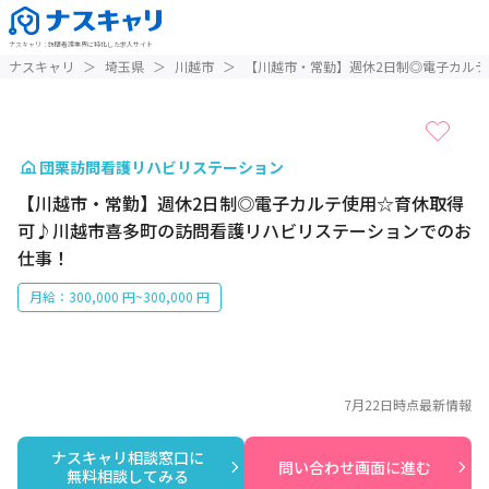
ナスキャリ
：
訪問看護業界に特化した求人サイト
1 / 1
ナスキャリ
＞
埼玉県
＞
川越市
＞
【川越市・常勤】週休2日制◎電子カル
団栗訪問看護リハビリステーション
【川越市・常勤】週休2日制◎電子カルテ使用☆育休取得
可♪川越市喜多町の訪問看護リハビリステーションでのお
仕事！
月給：300,000 円~300,000 円
7月22日
時点最新情報
ナスキャリ相談窓口に

問い合わせ画面に進む
無料相談してみる