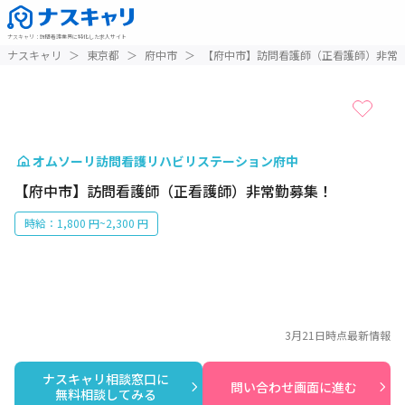
ナスキャリ
：
訪問看護業界に特化した求人サイト
1 / 1
ナスキャリ
＞
東京都
＞
府中市
＞
【府中市】訪問看護師（正看護師）非常
オムソーリ訪問看護リハビリステーション府中
【府中市】訪問看護師（正看護師）非常勤募集！
時給：1,800 円~2,300 円
3月21日
時点最新情報
ナスキャリ相談窓口に

問い合わせ画面に進む
無料相談してみる