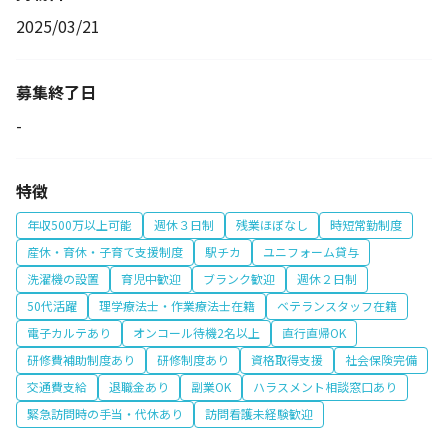
2025/03/21
募集終了日
-
特徴
年収500万以上可能
週休３日制
残業ほぼなし
時短常勤制度
産休・育休・子育て支援制度
駅チカ
ユニフォーム貸与
洗濯機の設置
育児中歓迎
ブランク歓迎
週休２日制
50代活躍
理学療法士・作業療法士在籍
ベテランスタッフ在籍
電子カルテあり
オンコール待機2名以上
直行直帰OK
研修費補助制度あり
研修制度あり
資格取得支援
社会保険完備
交通費支給
退職金あり
副業OK
ハラスメント相談窓口あり
緊急訪問時の手当・代休あり
訪問看護未経験歓迎