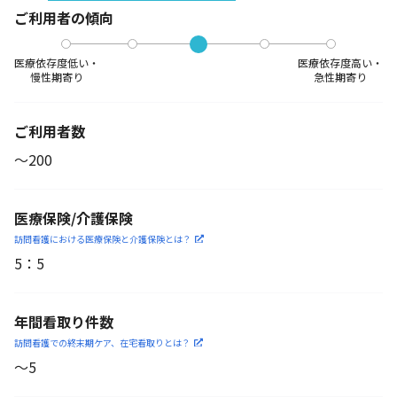
ご利用者の傾向
医療依存度低い・
医療依存度高い・
慢性期寄り
急性期寄り
ご利用者数
〜200
医療保険/介護保険
訪問看護における医療保険
と介護保険とは？
5
：
5
年間看取り件数
訪問看護での終末期ケア、
在宅看取りとは？
〜5