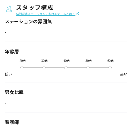
スタッフ構成
訪問看護ステーションにおけるチームとは？
ステーションの
雰囲気
-
年齢層
20代
30代
40代
50代
60代
低い
高い
男女比率
-
看護師
-