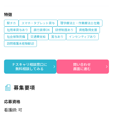
特徴
駅チカ
スマホ・タブレット貸与
理学療法士・作業療法士在籍
社用車貸与あり
直行直帰OK
研修制度あり
資格取得支援
社会保険完備
交通費支給
賞与あり
インセンティブあり
訪問看護未経験歓迎
ナスキャリ相談窓口に

問い合わせ

無料相談してみる
画面に進む
募集要項
応募資格
看護師: 可