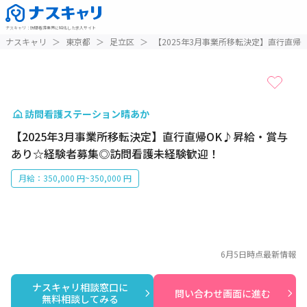
ナスキャリ
：
訪問看護業界に特化した求人サイト
1 / 1
ナスキャリ
＞
東京都
＞
足立区
＞
【2025年3月事業所移転決定】直行直
訪問看護ステーション晴あか
【2025年3月事業所移転決定】直行直帰OK♪昇給・賞与
あり☆経験者募集◎訪問看護未経験歓迎！
月給：350,000 円~350,000 円
6月5日
時点最新情報
ナスキャリ相談窓口に

問い合わせ画面に進む
無料相談してみる