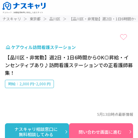
ナスキャリ
：
訪問看護業界に特化した求人サイト
1 / 1
ナスキャリ
＞
東京都
＞
品川区
＞
【品川区・非常勤】週2日・1日6時間か
ケアウィル訪問看護ステーション
【品川区・非常勤】週2日・1日6時間からOK◎昇給・イ
ンセンティブあり♪訪問看護ステーションでの正看護師募
集！
時給：2,000 円~2,000 円
5月13日
時点最新情報
ナスキャリ相談窓口に

問い合わせ画面に進む
無料相談してみる