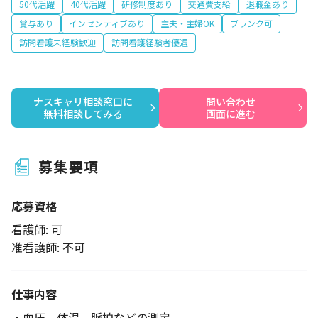
50代活躍
40代活躍
研修制度あり
交通費支給
退職金あり
賞与あり
インセンティブあり
主夫・主婦OK
ブランク可
訪問看護未経験歓迎
訪問看護経験者優遇
ナスキャリ相談窓口に

問い合わせ

無料相談してみる
画面に進む
募集要項
応募資格
看護師: 可
准看護師: 不可
仕事内容
・血圧、体温、脈拍などの測定