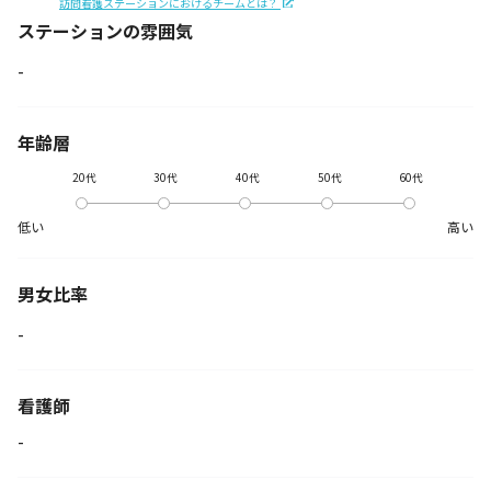
訪問看護ステーションにおけるチームとは？
ステーションの
雰囲気
-
年齢層
20代
30代
40代
50代
60代
低い
高い
男女比率
-
看護師
-