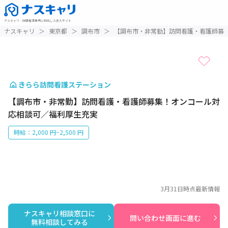
ナスキャリ
：
訪問看護業界に特化した求人サイト
1 / 1
ナスキャリ
＞
東京都
＞
調布市
＞
【調布市・非常勤】訪問看護・看護師募
きらら訪問看護ステーション
【調布市・非常勤】訪問看護・看護師募集！オンコール対
応相談可／福利厚生充実
時給：2,000 円~2,500 円
3月31日
時点最新情報
ナスキャリ相談窓口に

問い合わせ画面に進む
無料相談してみる