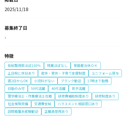
2025/11/18
募集終了日
-
特徴
有給取得率ほぼ100％
残業ほぼなし
家庭都合休ＯＫ
土日祝に休日あり
産休・育休・子育て支援制度
ユニフォーム貸与
週2日からOK
小児科がない
ブランク歓迎
17時まで勤務
日勤のみ可
50代活躍
40代活躍
若手活躍
理学療法士・作業療法士在籍
研修費補助制度あり
研修制度あり
社会保険完備
交通費支給
ハラスメント相談窓口あり
訪問看護未経験歓迎
正職員登用あり