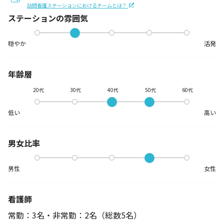
訪問看護ステーションにおけるチームとは？
ステーションの
雰囲気
穏やか
活発
年齢層
20代
30代
40代
50代
60代
低い
高い
男女比率
男性
女性
看護師
常勤：3名・非常勤：2名
（総数5名）