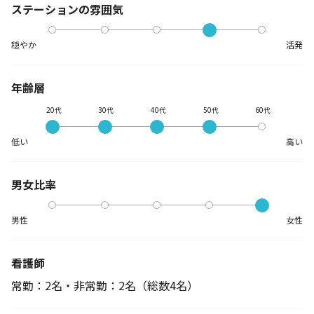
ステーションの
雰囲気
穏やか
活発
年齢層
20代
30代
40代
50代
60代
低い
高い
男女比率
男性
女性
看護師
常勤：2名・非常勤：2名
（総数4名）