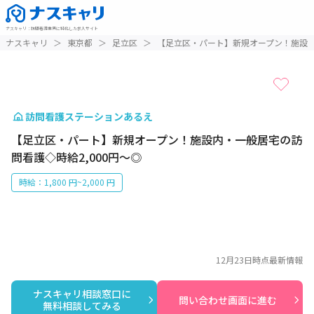
ナスキャリ
：
訪問看護業界に特化した求人サイト
1 / 1
ナスキャリ
＞
東京都
＞
足立区
＞
【足立区・パート】新規オープン！施設内
訪問看護ステーションあるえ
【足立区・パート】新規オープン！施設内・一般居宅の訪
問看護◇時給2,000円～◎
時給：1,800 円~2,000 円
12月23日
時点最新情報
ナスキャリ相談窓口に

問い合わせ画面に進む
無料相談してみる