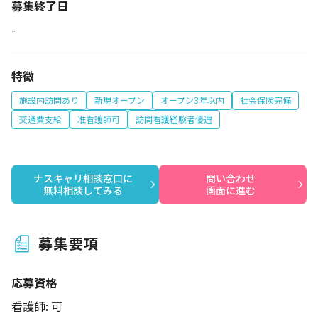
募集終了日
-
特徴
施設内訪問あり
新規オープン
オープン3年以内
社会保険完備
交通費支給
准看護師可
訪問看護経験者優遇
ナスキャリ相談窓口に

問い合わせ

無料相談してみる
画面に進む
募集要項
応募資格
看護師: 可