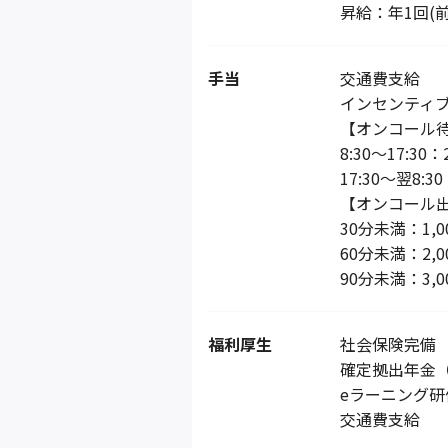
昇給：年1回(
手当
交通費支給
インセンティ
【オンコール
8:30～17:30：
17:30～翌8:30
【オンコール
30分未満：1,0
60分未満：2,0
90分未満：3,0
福利厚生
社会保険完備
確定拠出年金（
eラーニング研
交通費支給