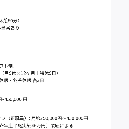
0（休憩60分）
ル当番あり
フト制）
日（月9休×12ヶ月＋特休9日）
休暇・冬季休暇 各3日
円~450,000 円
（正職員）: 月給350,000円～450,000円
昨年度平均実績46万円）業績による