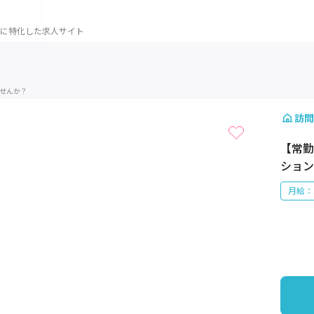
に特化した求人サイト
1 / 1
せんか？
訪問
【常勤
ション
月給：3