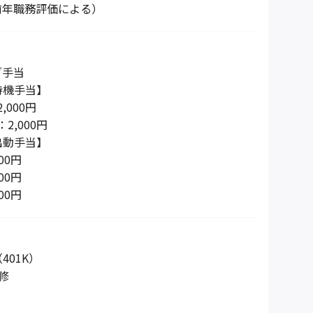
前年職務評価による）
ブ手当
待機手当】
2,000円
：2,000円
出動手当】
00円
00円
00円
401K）
修