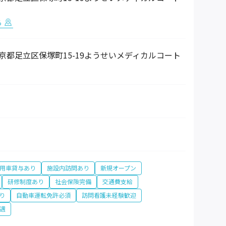
る
2 東京都足立区保塚町15-19ようせいメディカルコート
用車貸与あり
施設内訪問あり
新規オープン
研修制度あり
社会保険完備
交通費支給
り
自動車運転免許必須
訪問看護未経験歓迎
遇