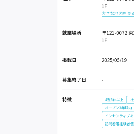
1F
大きな地図を見
就業場所
〒121-007
1F
掲載日
2025/05/19
募集終了日
-
特徴
4週8休以上
社
オープン3年以内
インセンティブあ
訪問看護経験者優