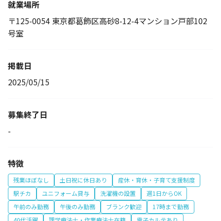
就業場所
〒125-0054 東京都葛飾区高砂8-12-4マンション戸部102
号室
掲載日
2025/05/15
募集終了日
-
特徴
残業ほぼなし
土日祝に休日あり
産休・育休・子育て支援制度
駅チカ
ユニフォーム貸与
洗濯機の設置
週1日からOK
午前のみ勤務
午後のみ勤務
ブランク歓迎
17時まで勤務
40代活躍
理学療法士・作業療法士在籍
電子カルテあり