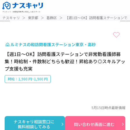
ナスキャリ
：
訪問看護業界に特化した求人サイト
1 / 3
ナスキャリ
＞
東京都
＞
葛飾区
＞
【週1日～OK】訪問看護ステーションで
ルミナスの和訪問看護ステーション東京・高砂
【週1日～OK】訪問看護ステーションで非常勤看護師募
集！時給制・件数制どちらも歓迎！昇給あり◎スキルアッ
プ支援も充実
時給：1,900 円~1,900 円
5月15日
時点最新情報
ナスキャリ相談窓口に

問い合わせ画面に進む
無料相談してみる