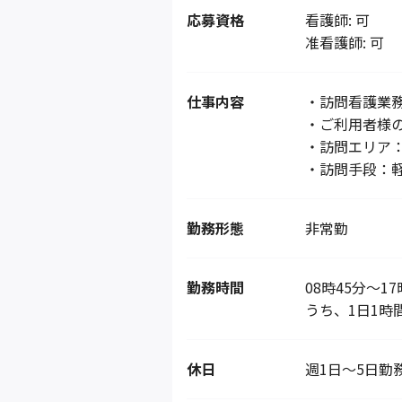
応募資格
看護師: 可
准看護師: 可
仕事内容
・訪問看護業
・ご利用者様
・訪問エリア
・訪問手段：
勤務形態
非常勤
勤務時間
08時45分～1
うち、1日1時
休日
週1日～5日勤