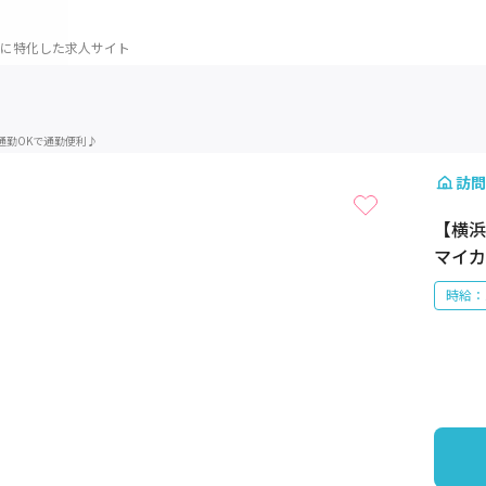
に特化した求人サイト
1 / 1
通勤OKで通勤便利♪
訪問
【横浜
マイカ
時給：1