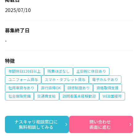
2025/07/10
募集終了日
-
特徴
年間休日120日以上
残業ほぼなし
土日祝に休日あり
ユニフォーム貸与
スマホ・タブレット貸与
電子カルテあり
社用車貸与あり
直行直帰OK
研修制度あり
資格取得支援
社会保険完備
交通費支給
訪問看護未経験歓迎
WEB面接可
ナスキャリ相談窓口に

問い合わせ

無料相談してみる
画面に進む