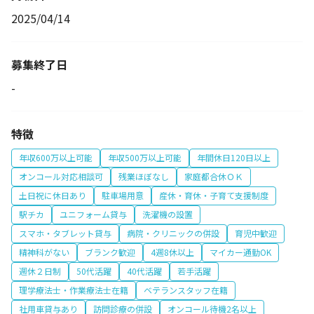
2025/04/14
募集終了日
-
特徴
年収600万以上可能
年収500万以上可能
年間休日120日以上
オンコール対応相談可
残業ほぼなし
家庭都合休ＯＫ
土日祝に休日あり
駐車場用意
産休・育休・子育て支援制度
駅チカ
ユニフォーム貸与
洗濯機の設置
スマホ・タブレット貸与
病院・クリニックの併設
育児中歓迎
精神科がない
ブランク歓迎
4週8休以上
マイカー通勤OK
週休２日制
50代活躍
40代活躍
若手活躍
理学療法士・作業療法士在籍
ベテランスタッフ在籍
社用車貸与あり
訪問診療の併設
オンコール待機2名以上