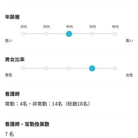
年齢層
20代
30代
40代
50代
60代
低い
高い
男女比率
男性
女性
看護師
常勤：4名・非常勤：14名
（総数18名）
看護師・常勤換算数
7 名