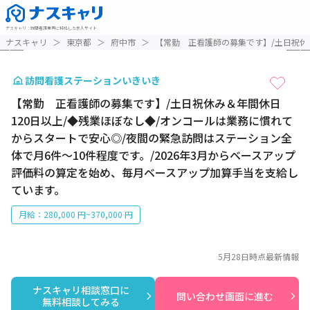
ナスキャリ
：
訪問看護業界に特化した求人サイト
1 / 11
ナスキャリ
＞
東京都
＞
府中市
＞
【常勤 正看護師の募集です】/土日祝休
訪問看護ステーションいきいき
【常勤 正看護師の募集です】/土日祝休み＆年間休日
120日以上/◆残業ほぼなし◆/オンコールは業務に慣れて
からスタートで安心◎/夜間の緊急訪問はステーション全
体で月6件～10件程度です。/2026年3月からベースアップ
評価料の算定を始め、毎月ベースアップ加算手当を支給し
ています。
月給：280,000 円~370,000 円
5月28日
時点最新情報
ナスキャリ相談窓口に

問い合わせ画面に進む
無料相談してみる