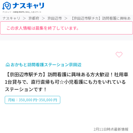
ナスキャリ
：
訪問看護業界に特化した求人サイト
ナスキャリ
＞
京都府
＞
京田辺市
＞
【京田辺市駅チカ】訪問看護に興味あ
この求人情報は募集を終了しています。
1 / 1
おかもと訪問看護ステーション京田辺
【京田辺市駅チカ】訪問看護に興味ある方大歓迎！社用車
1台貸与で、直行直帰も可☆小児看護にも力をいれている
ステーションです！
月給：350,000 円~350,000 円
2月11日
時点最新情報