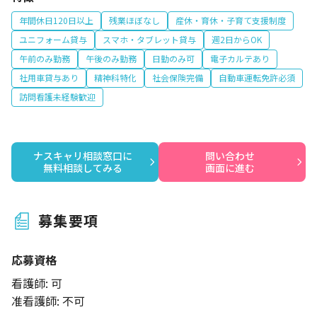
年間休日120日以上
残業ほぼなし
産休・育休・子育て支援制度
ユニフォーム貸与
スマホ・タブレット貸与
週2日からOK
午前のみ勤務
午後のみ勤務
日勤のみ可
電子カルテあり
社用車貸与あり
精神科特化
社会保険完備
自動車運転免許必須
訪問看護未経験歓迎
ナスキャリ相談窓口に

問い合わせ

無料相談してみる
画面に進む
募集要項
応募資格
看護師: 可
准看護師: 不可