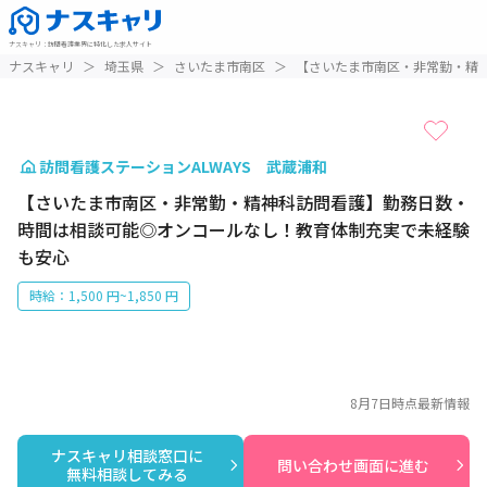
ナスキャリ
：
訪問看護業界に特化した求人サイト
1 / 1
ナスキャリ
＞
埼玉県
＞
さいたま市南区
＞
【さいたま市南区・非常勤・精
訪問看護ステーションALWAYS 武蔵浦和
【さいたま市南区・非常勤・精神科訪問看護】勤務日数・
時間は相談可能◎オンコールなし！教育体制充実で未経験
も安心
時給：1,500 円~1,850 円
8月7日
時点最新情報
ナスキャリ相談窓口に

問い合わせ画面に進む
無料相談してみる