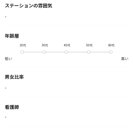
ステーションの
雰囲気
-
年齢層
20代
30代
40代
50代
60代
低い
高い
男女比率
-
看護師
-