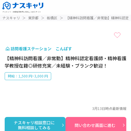
ナスキャリ
：
訪問看護業界に特化した求人サイト
1 / 1
ナスキャリ
＞
東京都
＞
板橋区
＞
【精神科訪問看護／非常勤】精神科認定
訪問看護ステーション こんぱす
【精神科訪問看護／非常勤】精神科認定看護師・精神看護
学教授在籍◎研修充実／未経験・ブランク歓迎！
時給：1,500 円~3,000 円
3月13日
時点最新情報
ナスキャリ相談窓口に

問い合わせ画面に進む
無料相談してみる