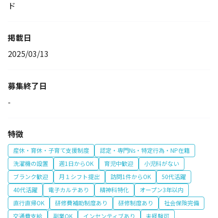
ド
掲載日
2025/03/13
募集終了日
-
特徴
産休・育休・子育て支援制度
認定・専門Ns・特定行為・NP在籍
洗濯機の設置
週1日からOK
育児中歓迎
小児科がない
ブランク歓迎
月１シフト提出
訪問1件からOK
50代活躍
40代活躍
電子カルテあり
精神科特化
オープン3年以内
直行直帰OK
研修費補助制度あり
研修制度あり
社会保険完備
交通費支給
副業OK
インセンティブあり
未経験可