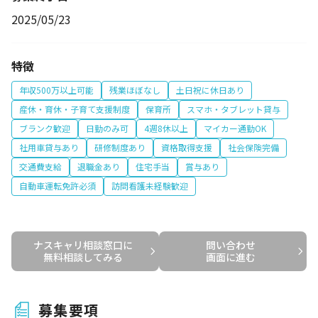
2025/05/23
特徴
年収500万以上可能
残業ほぼなし
土日祝に休日あり
産休・育休・子育て支援制度
保育所
スマホ・タブレット貸与
ブランク歓迎
日勤のみ可
4週8休以上
マイカー通勤OK
社用車貸与あり
研修制度あり
資格取得支援
社会保険完備
交通費支給
退職金あり
住宅手当
賞与あり
自動車運転免許必須
訪問看護未経験歓迎
ナスキャリ相談窓口に

問い合わせ

無料相談してみる
画面に進む
募集要項