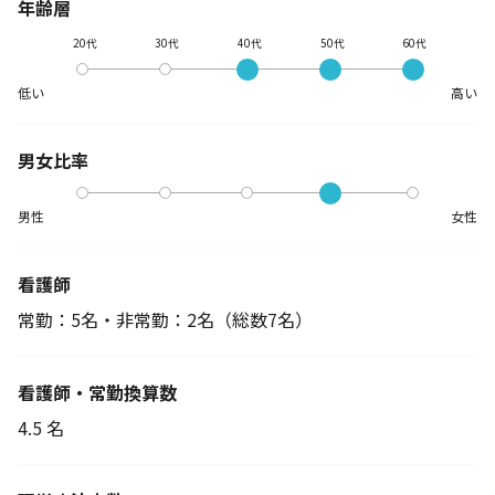
年齢層
20代
30代
40代
50代
60代
低い
高い
男女比率
男性
女性
看護師
常勤：5名・非常勤：2名
（総数7名）
看護師・常勤換算数
4.5 名