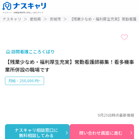
ナスキャリ
：
訪問看護業界に特化した求人サイト
1 / 1
ナスキャリ
＞
愛知県
＞
安城市
＞
【残業少なめ・福利厚生充実】常勤看護
訪問看護こころくばり
【残業少なめ・福利厚生充実】常勤看護師募集！看多機事
業所併設の職場です
月給：250,000 円~
9月25日
時点最新情報
ナスキャリ相談窓口に

問い合わせ画面に進む
無料相談してみる