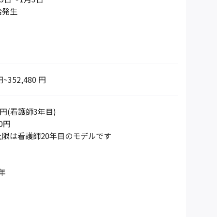
給発生
円~352,480 円
0円(看護師3年目)
0円
限は看護師20年目のモデルです
年