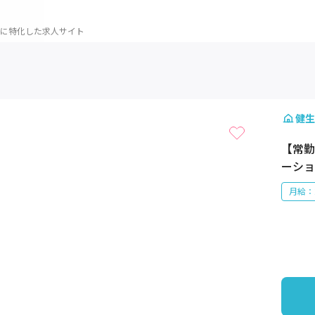
に特化した求人サイト
1 / 1
健生
【常勤
ーショ
月給：2