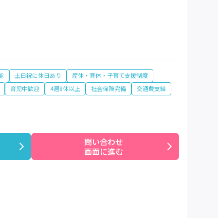
能
土日祝に休日あり
産休・育休・子育て支援制度
育児中歓迎
4週8休以上
社会保険完備
交通費支給
問い合わせ

画面に進む