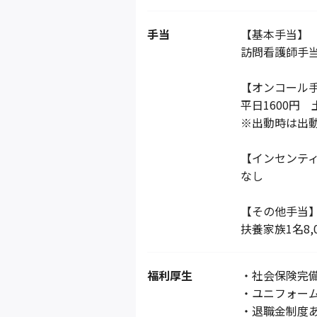
手当
【基本手当】
訪問看護師手当
【オンコール
平日1600円 土
※出動時は出
【インセンテ
なし
【その他手当
扶養家族1名8,0
福利厚生
・社会保険完
・ユニフォー
・退職金制度