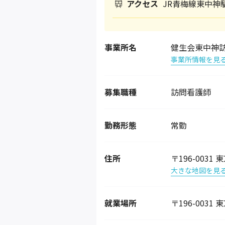
アクセス
JR青梅線東中神
事業所名
健生会東中神
事業所情報を見
募集職種
訪問看護師
勤務形態
常勤
住所
〒196-003
大きな地図を見
就業場所
〒196-003