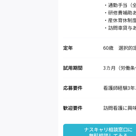
・通勤手当（
・研修費補助
・産休育休制
・訪問車貸与
定年
60歳 選択的
試用期間
3カ月（労働
応募要件
看護師経験3年
歓迎要件
訪問看護に興
ナスキャリ相談窓口に

無料相談してみる