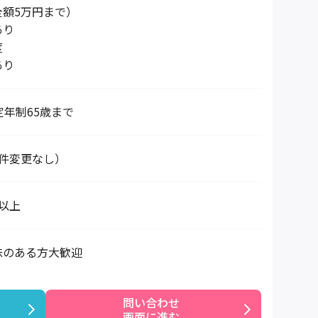
全額5万円まで）
あり
度
あり
定年制65歳まで
条件変更なし）
以上
味のある方大歓迎
問い合わせ

画面に進む