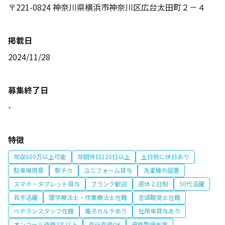
〒221-0824 神奈川県横浜市神奈川区広台太田町２－４
掲載日
2024/11/28
募集終了日
-
特徴
年収600万以上可能
年間休日120日以上
土日祝に休日あり
駐車場用意
駅チカ
ユニフォーム貸与
洗濯機の設置
スマホ・タブレット貸与
ブランク歓迎
週休２日制
50代活躍
若手活躍
理学療法士・作業療法士在籍
言語聴覚士在籍
ベテランスタッフ在籍
電子カルテあり
社用車貸与あり
オンコール待機2名以上
直行直帰OK
資格取得支援