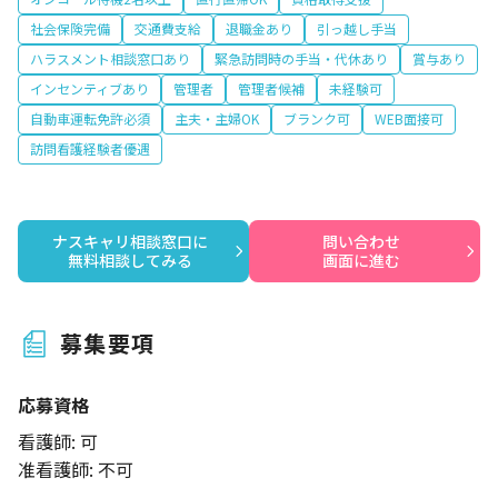
社会保険完備
交通費支給
退職金あり
引っ越し手当
ハラスメント相談窓口あり
緊急訪問時の手当・代休あり
賞与あり
インセンティブあり
管理者
管理者候補
未経験可
自動車運転免許必須
主夫・主婦OK
ブランク可
WEB面接可
訪問看護経験者優遇
ナスキャリ相談窓口に

問い合わせ

無料相談してみる
画面に進む
募集要項
応募資格
看護師: 可
准看護師: 不可