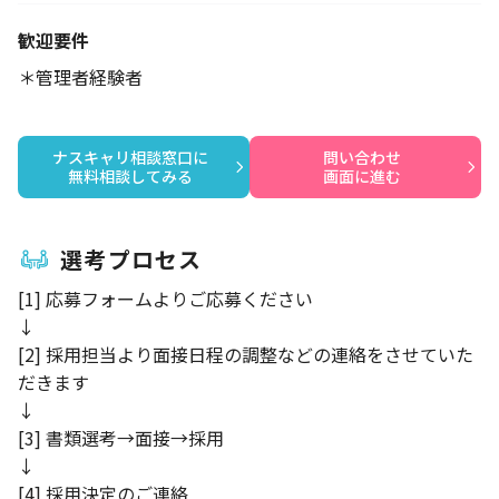
歓迎要件
＊管理者経験者
ナスキャリ相談窓口に

問い合わせ

無料相談してみる
画面に進む
選考プロセス
[1] 応募フォームよりご応募ください
↓
[2] 採用担当より面接日程の調整などの連絡をさせていた
だきます
↓
[3] 書類選考→面接→採用
↓
[4] 採用決定のご連絡