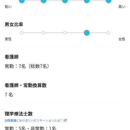
低い
高い
男女比率
男性
女性
看護師
常勤：7名
（総数7名）
看護師・常勤換算数
7 名
理学療法士数
訪問看護におけるリハビリ
テーションとは？
常勤：5名・非常勤：1名