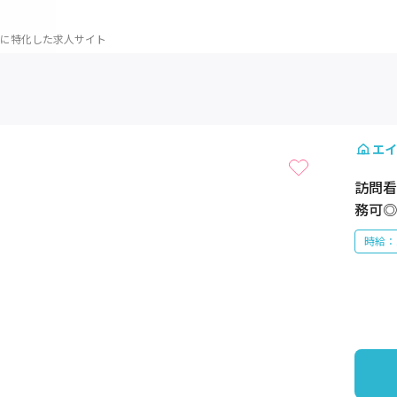
に特化した求人サイト
1 / 1
エイ
訪問看
務可◎
時給：1