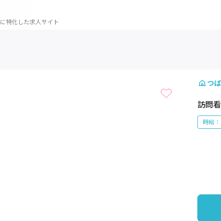
に特化した求人サイト
1 / 1
つば
訪問看
時給：1