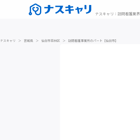
ナスキャリ
：
訪問看護業界
ナスキャリ
＞
宮城県
＞
仙台市若林区
＞
訪問看護事業所のパート【仙台市】