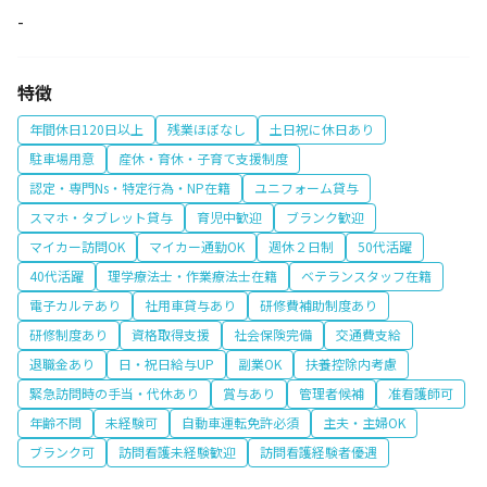
-
特徴
年間休日120日以上
残業ほぼなし
土日祝に休日あり
駐車場用意
産休・育休・子育て支援制度
認定・専門Ns・特定行為・NP在籍
ユニフォーム貸与
スマホ・タブレット貸与
育児中歓迎
ブランク歓迎
マイカー訪問OK
マイカー通勤OK
週休２日制
50代活躍
40代活躍
理学療法士・作業療法士在籍
ベテランスタッフ在籍
電子カルテあり
社用車貸与あり
研修費補助制度あり
研修制度あり
資格取得支援
社会保険完備
交通費支給
退職金あり
日・祝日給与UP
副業OK
扶養控除内考慮
緊急訪問時の手当・代休あり
賞与あり
管理者候補
准看護師可
年齢不問
未経験可
自動車運転免許必須
主夫・主婦OK
ブランク可
訪問看護未経験歓迎
訪問看護経験者優遇