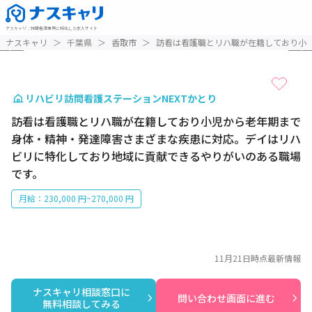
ナスキャリ
：
訪問看護業界に特化した求人サイト
1 / 4
ナスキャリ
＞
千葉県
＞
香取市
＞
訪看は看護職とリハ職が在籍しており小
リハビリ訪問看護ステーションNEXTかとり
訪看は看護職とリハ職が在籍しており小児から老年期まで
身体・精神・発達障害さまざまな疾患に対応。デイはリハ
ビリに特化しており地域に貢献できるやりがいのある職場
です。
月給：230,000 円~270,000 円
11月21日
時点最新情報
ナスキャリ相談窓口に

問い合わせ画面に進む
無料相談してみる